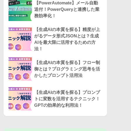
【PowerAutomate】メール自動
送付！PowerQueryと連携した業
務効率化！
【生成AIの本質を探る】精度が上
がるデータ形式JSONとは？生成
AIを最大限に活用するための方
法！
【生成AIの本質を探る】フロー制
御とは？プログラミング思考を活
かしたプロンプト活用法
【生成AIの本質を探る】プロンプ
トに変数を活用するテクニック！
GPTの効果的な利用法！