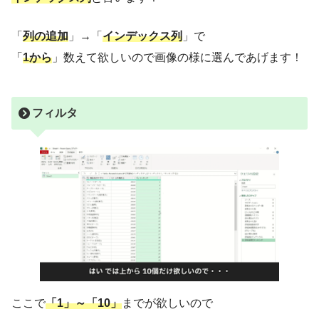
「
列の追加
」→「
インデックス列
」で
「
1から
」数えて欲しいので画像の様に選んであげます！
フィルタ
ここで
「1」～「10」
までが欲しいので