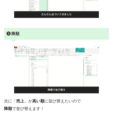
降順
次に「
売上
」が
高い順
に並び替えたいので
降順
で並び替えます！