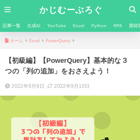
かじむーぶろぐ
記事一覧
生成AI
YouTube
Excel
Python
RPA
開発
ホーム
Excel
PowerQuery
【初級編】【PowerQuery】基本的な３
つの「列の追加」をおさえよう！
2022年9月9日
2022年9月10日