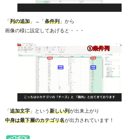
「
列の追加
」→「
条件列
」から
画像の様に設定してあげると・・・
「
追加文字
」という
新しい列
が出来上がり
中身は最下層のカテゴリ名
が出力されています！