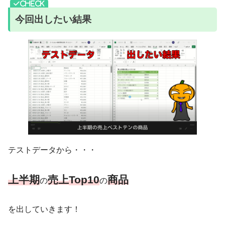
今回出したい結果
テストデータから・・・
上半期
売上
Top10
商品
の
の
を出していきます！