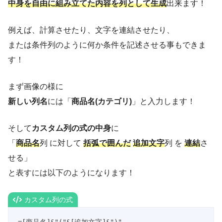
中身を自由に組み立てた内容を列として生成
出来ます！
例えば、計算させたり、文字を連結させたり、
または条件列のように何か条件を記述させる事もできま
す！
まず画像の様に
新しい列名
には「
商品名(カテゴリ)
」と入力します！
そして
カスタム列の式の中身
に
「
商品名
列 に対して
括弧で囲んだ
追加文字
列 を
連結
さ
せる」
と表すには以下のようになります！
カスタム列の式
=[商品名]&"("&[追加文字]&")"