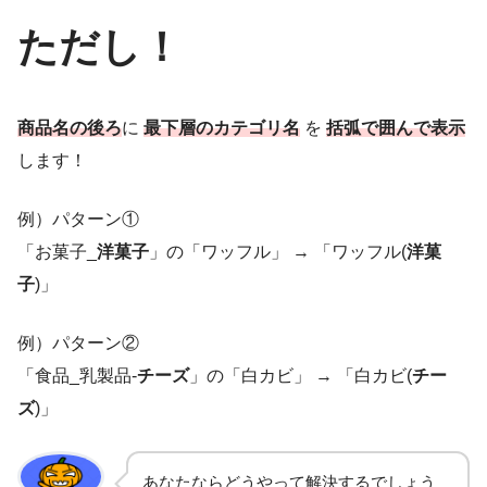
ただし！
商品名の後ろ
に
最下層のカテゴリ名
を
括弧で囲んで表示
します！
例）パターン①
「お菓子_
洋菓子
」の「ワッフル」 → 「ワッフル(
洋菓
子
)」
例）パターン②
「食品_乳製品-
チーズ
」の「白カビ」 → 「白カビ(
チー
ズ
)」
あなたならどうやって解決するでしょう