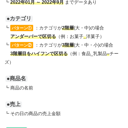
┗
2022年01月 ～ 2022年9月
までデータあり
●カテゴリ
┗
：カテゴリが
2階層
(大・中)の場合
パターン①
アンダーバーで区切る
（例：お菓子
_
洋菓子）
┗
：カテゴリが
3階層
(大・中・小)の場合
パターン②
3階層目をハイフンで区切る
（例：食品_乳製品
–
チー
ズ）
●商品名
┗ 商品の名前
●売上
┗ その日の商品の売上金額