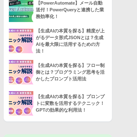
【PowerAutomate】メール自動
送付！PowerQueryと連携した業
務効率化！
【生成AIの本質を探る】精度が上
がるデータ形式JSONとは？生成
AIを最大限に活用するための方
法！
【生成AIの本質を探る】フロー制
御とは？プログラミング思考を活
かしたプロンプト活用法
【生成AIの本質を探る】プロンプ
トに変数を活用するテクニック！
GPTの効果的な利用法！