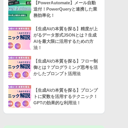
【PowerAutomate】メール自動
送付！PowerQueryと連携した業
務効率化！
【生成AIの本質を探る】精度が上
がるデータ形式JSONとは？生成
AIを最大限に活用するための方
法！
【生成AIの本質を探る】フロー制
御とは？プログラミング思考を活
かしたプロンプト活用法
【生成AIの本質を探る】プロンプ
トに変数を活用するテクニック！
GPTの効果的な利用法！