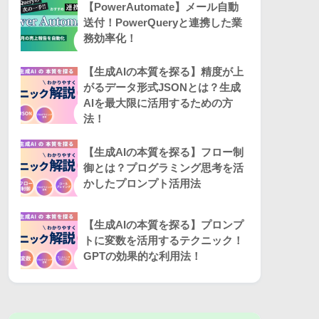
【PowerAutomate】メール自動
送付！PowerQueryと連携した業
務効率化！
【生成AIの本質を探る】精度が上
がるデータ形式JSONとは？生成
AIを最大限に活用するための方
法！
【生成AIの本質を探る】フロー制
御とは？プログラミング思考を活
かしたプロンプト活用法
【生成AIの本質を探る】プロンプ
トに変数を活用するテクニック！
GPTの効果的な利用法！