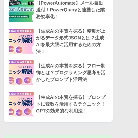
【PowerAutomate】メール自動
送付！PowerQueryと連携した業
務効率化！
【生成AIの本質を探る】精度が上
がるデータ形式JSONとは？生成
AIを最大限に活用するための方
法！
【生成AIの本質を探る】フロー制
御とは？プログラミング思考を活
かしたプロンプト活用法
【生成AIの本質を探る】プロンプ
トに変数を活用するテクニック！
GPTの効果的な利用法！