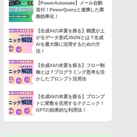
【PowerAutomate】メール自動
送付！PowerQueryと連携した業
務効率化！
【生成AIの本質を探る】精度が上
がるデータ形式JSONとは？生成
AIを最大限に活用するための方
法！
【生成AIの本質を探る】フロー制
御とは？プログラミング思考を活
かしたプロンプト活用法
【生成AIの本質を探る】プロンプ
トに変数を活用するテクニック！
GPTの効果的な利用法！