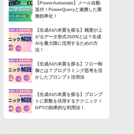
【PowerAutomate】メール自動
送付！PowerQueryと連携した業
務効率化！
【生成AIの本質を探る】精度が上
がるデータ形式JSONとは？生成
AIを最大限に活用するための方
法！
【生成AIの本質を探る】フロー制
御とは？プログラミング思考を活
かしたプロンプト活用法
【生成AIの本質を探る】プロンプ
トに変数を活用するテクニック！
GPTの効果的な利用法！