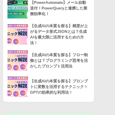
【PowerAutomate】メール自動
送付！PowerQueryと連携した業
務効率化！
【生成AIの本質を探る】精度が上
がるデータ形式JSONとは？生成
AIを最大限に活用するための方
法！
【生成AIの本質を探る】フロー制
御とは？プログラミング思考を活
かしたプロンプト活用法
【生成AIの本質を探る】プロンプ
トに変数を活用するテクニック！
GPTの効果的な利用法！